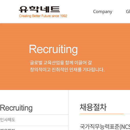
Company
G